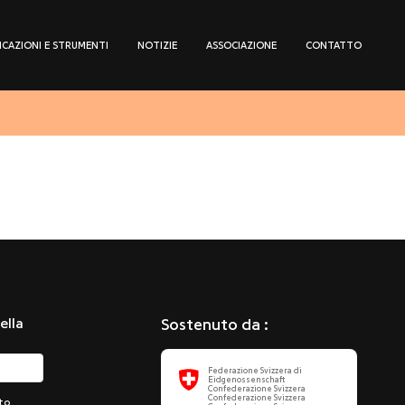
ICAZIONI E STRUMENTI
NOTIZIE
ASSOCIAZIONE
CONTATTO
ella
Sostenuto da :
Federazione Svizzera di
Eidgenossenschaft
Confederazione Svizzera
Confederazione Svizzera
tto