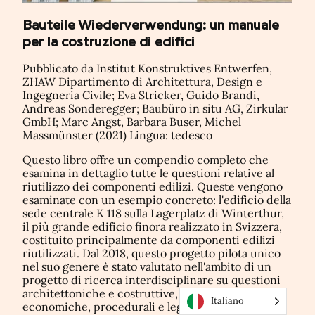
Bauteile Wiederverwendung: un manuale
per la costruzione di edifici
Pubblicato da Institut Konstruktives Entwerfen,
ZHAW Dipartimento di Architettura, Design e
Ingegneria Civile; Eva Stricker, Guido Brandi,
Andreas Sonderegger; Baubüro in situ AG, Zirkular
GmbH; Marc Angst, Barbara Buser, Michel
Massmünster (2021) Lingua: tedesco
Questo libro offre un compendio completo che
esamina in dettaglio tutte le questioni relative al
riutilizzo dei componenti edilizi. Queste vengono
esaminate con un esempio concreto: l'edificio della
sede centrale K 118 sulla Lagerplatz di Winterthur,
il più grande edificio finora realizzato in Svizzera,
costituito principalmente da componenti edilizi
riutilizzati. Dal 2018, questo progetto pilota unico
nel suo genere è stato valutato nell'ambito di un
progetto di ricerca interdisciplinare su questioni
architettoniche e costruttive, energetiche,
Italiano
economiche, procedurali e legali. Tutti i risultati