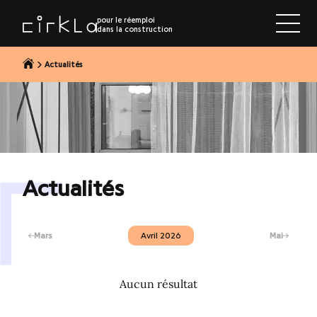
r au contenu
pour le réemploi
dans la construction
Actualités
Actualités
Mars
Avril 2026
Mai
Aucun résultat