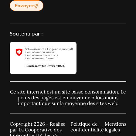
Envoyer
Soutenu par :
Schweizerische Eidgenossenschaft
Confédération suisse
Confederazione Svizzera
Confederaziun Svizra
Bundesamt für Umwelt BAFU
Ce site internet est un site basse consommation. Le
poids des pages est en moyenne 5 fois moins
important que sur la moyenne des sites web.
Copyright 2026 - Réalisé
Politique de
Mentions
par
La Coopérative des
confidentialité
légales
Internets
- UX design