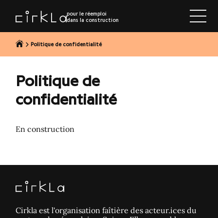
r au contenu
pour le réemploi
dans la construction
Politique de confidentialité
Politique de
confidentialité
En construction
Cirkla est l'organisation faîtière des acteur.ices du