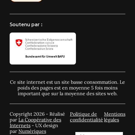
Soutenu par :
Schweizerische Eidgenossenschaft
Confédération suisse
Confederazione Svizzera
Confederaziun Svizra
Bundesamt für Umwelt BAFU
Ce site internet est un site basse consommation. Le
poids des pages est en moyenne 5 fois moins
important que sur la moyenne des sites web.
Copyright 2026 - Réalisé
Politique de
Mentions
par
La Coopérative des
confidentialité
légales
Internets
- UX design
par
Numériques