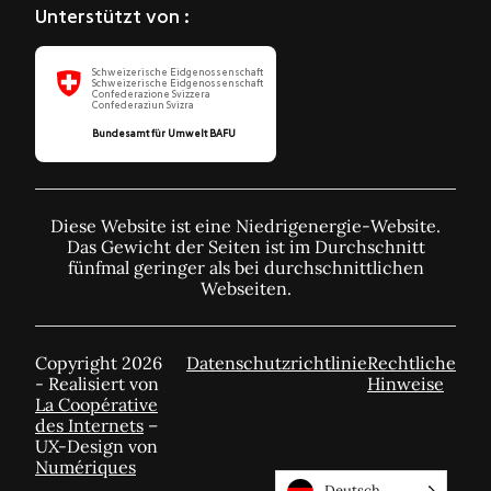
Unterstützt von :
Schweizerische Eidgenossenschaft
Schweizerische Eidgenossenschaft
Confederazione Svizzera
Confederaziun Svizra
Bundesamt für Umwelt BAFU
Diese Website ist eine Niedrigenergie-Website.
Das Gewicht der Seiten ist im Durchschnitt
fünfmal geringer als bei durchschnittlichen
Webseiten.
Copyright 2026
Datenschutzrichtlinie
Rechtliche
- Realisiert von
Hinweise
La Coopérative
des Internets
–
UX-Design von
Numériques
Deutsch