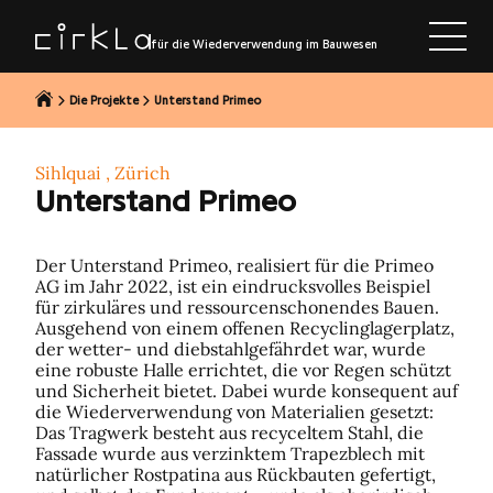
halt springen
für die Wiederverwendung im Bauwesen
Die Projekte
Unterstand Primeo
Sihlquai , Zürich
Unterstand Primeo
Der Unterstand Primeo, realisiert für die Primeo
AG im Jahr 2022, ist ein eindrucksvolles Beispiel
für zirkuläres und ressourcenschonendes Bauen.
Ausgehend von einem offenen Recyclinglagerplatz,
der wetter- und diebstahlgefährdet war, wurde
eine robuste Halle errichtet, die vor Regen schützt
und Sicherheit bietet. Dabei wurde konsequent auf
die Wiederverwendung von Materialien gesetzt:
Das Tragwerk besteht aus recyceltem Stahl, die
Fassade wurde aus verzinktem Trapezblech mit
natürlicher Rostpatina aus Rückbauten gefertigt,