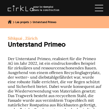
r au contenu
pour le réemploi
dans la construction
Les projets
Unterstand Primeo
Sihlquai , Zürich
Unterstand Primeo
Der Unterstand Primeo, realisiert für die Primeo
AG im Jahr 2022, ist ein eindrucksvolles Beispiel
für zirkuläres und ressourcenschonendes Bauen.
Ausgehend von einem offenen Recyclinglagerplatz,
der wetter- und diebstahlgefährdet war, wurde
eine robuste Halle errichtet, die vor Regen schützt
und Sicherheit bietet. Dabei wurde konsequent auf
die Wiederverwendung von Materialien gesetzt:
Das Tragwerk besteht aus recyceltem Stahl, die
Fassade wurde aus verzinktem Trapezblech mit
natürlicher Rostpatina aus Rückbauten gefertigt,