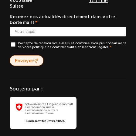
Youtube
4053 Bâle
Suisse
Recevez nos actualités directement dans votre
boite mail !
J’accepte de recevoir vos e-mails et confirme avoir pris connaissance
de votre politique de confidentialité et mentions légales.
Envoyer
Soutenu par :
Schweizerische Eidgenossenschaft
Confédération suisse
Confederazione Svizzera
Confederaziun Svizra
Bundesamt für Umwelt BAFU