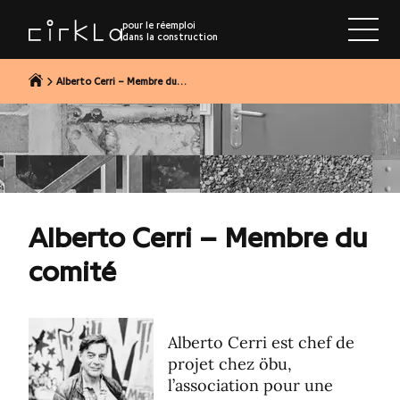
r au contenu
pour le réemploi
dans la construction
Alberto Cerri – Membre du…
Alberto Cerri – Membre du
comité
Alberto Cerri est chef de
projet chez öbu,
l’association pour une