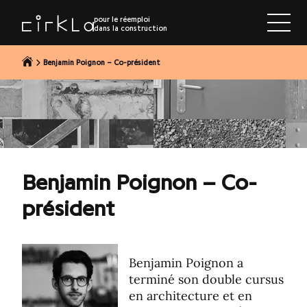
r au contenu
pour le réemploi
dans la construction
Benjamin Poignon – Co-président
Benjamin Poignon – Co-
président
Benjamin Poignon a
terminé son double cursus
en architecture et en