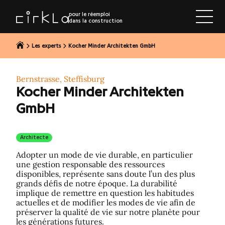
r au contenu
pour le réemploi
dans la construction
Les experts
Kocher Minder Architekten GmbH
Bernstrasse, Steffisburg
Kocher Minder Architekten
GmbH
Architecte
Adopter un mode de vie durable, en particulier
une gestion responsable des ressources
disponibles, représente sans doute l’un des plus
grands défis de notre époque. La durabilité
implique de remettre en question les habitudes
actuelles et de modifier les modes de vie afin de
préserver la qualité de vie sur notre planète pour
les générations futures.