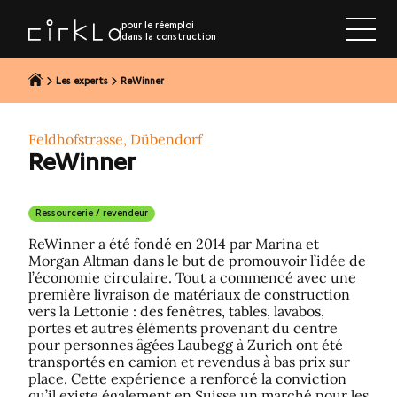
r au contenu
pour le réemploi
dans la construction
Les experts
ReWinner
Feldhofstrasse, Dübendorf
ReWinner
Ressourcerie / revendeur
ReWinner a été fondé en 2014 par Marina et
Morgan Altman dans le but de promouvoir l’idée de
l’économie circulaire. Tout a commencé avec une
première livraison de matériaux de construction
vers la Lettonie : des fenêtres, tables, lavabos,
portes et autres éléments provenant du centre
pour personnes âgées Laubegg à Zurich ont été
transportés en camion et revendus à bas prix sur
place. Cette expérience a renforcé la conviction
qu’il existe également en Suisse un marché pour les