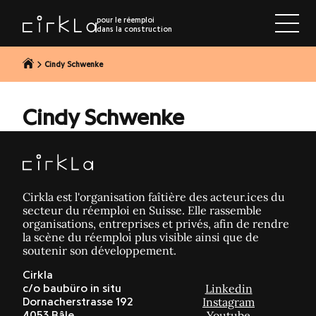
r au contenu
pour le réemploi
dans la construction
Cindy Schwenke
Cindy Schwenke
Cirkla est l'organisation faîtière des acteur.ices du
secteur du réemploi en Suisse. Elle rassemble
organisations, entreprises et privés, afin de rendre
la scène du réemploi plus visible ainsi que de
soutenir son développement.
Cirkla
Linkedin
c/o baubüro in situ
Instagram
Dornacherstrasse 192
Youtube
4053 Bâle