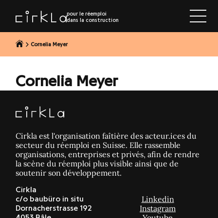
r au contenu
pour le réemploi
dans la construction
Cornelia Meyer
Cornelia Meyer
Cirkla est l'organisation faîtière des acteur.ices du
secteur du réemploi en Suisse. Elle rassemble
organisations, entreprises et privés, afin de rendre
la scène du réemploi plus visible ainsi que de
soutenir son développement.
Cirkla
Linkedin
c/o baubüro in situ
Instagram
Dornacherstrasse 192
Youtube
4053 Bâle