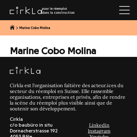
r au contenu
pour le réemploi
dans la construction
Marine Cobo Molina
Marine Cobo Molina
Cirkla est l'organisation faîtière des acteur.ices du
secteur du réemploi en Suisse. Elle rassemble
organisations, entreprises et privés, afin de rendre
la scène du réemploi plus visible ainsi que de
soutenir son développement.
Cirkla
Linkedin
c/o baubüro in situ
Instagram
Dornacherstrasse 192
Youtube
4053 Bâle