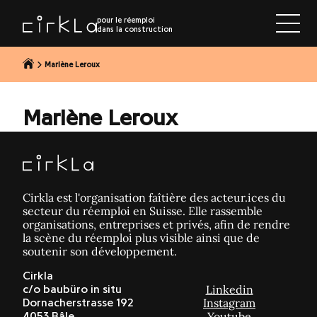
r au contenu
pour le réemploi
dans la construction
Marlène Leroux
Marlène Leroux
Cirkla est l'organisation faîtière des acteur.ices du
secteur du réemploi en Suisse. Elle rassemble
organisations, entreprises et privés, afin de rendre
la scène du réemploi plus visible ainsi que de
soutenir son développement.
Cirkla
Linkedin
c/o baubüro in situ
Instagram
Dornacherstrasse 192
Youtube
4053 Bâle