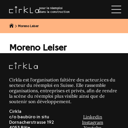
r au contenu
pour le réemploi
dans la construction
Moreno Leiser
Moreno Leiser
Cirkla est l'organisation faîtière des acteur.ices du
secteur du réemploi en Suisse. Elle rassemble
organisations, entreprises et privés, afin de rendre
la scène du réemploi plus visible ainsi que de
soutenir son développement.
Cirkla
Linkedin
c/o baubüro in situ
Instagram
Dornacherstrasse 192
Youtube
4053 Bâle