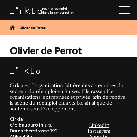
r au contenu
pour le réemploi
dans la construction
Olivier de Perrot
Olivier de Perrot
Cirkla est l'organisation faîtière des acteur.ices du
secteur du réemploi en Suisse. Elle rassemble
organisations, entreprises et privés, afin de rendre
la scène du réemploi plus visible ainsi que de
soutenir son développement.
Cirkla
Linkedin
c/o baubüro in situ
Instagram
Dornacherstrasse 192
Youtube
4053 Bâle