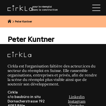
r au contenu
pour le réemploi
dans la construction
Peter Kuntner
Peter Kuntner
Cirkla est l'organisation faîtière des acteur.ices du
secteur du réemploi en Suisse. Elle rassemble
organisations, entreprises et privés, afin de rendre
la scène du réemploi plus visible ainsi que de
soutenir son développement.
Cirkla
Linkedin
c/o baubüro in situ
Instagram
Dornacherstrasse 192
Youtube
4053 Bâle