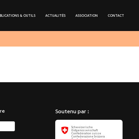
BLICATIONS & OUTILS
ACTUALITÉS
ASSOCIATION
CONTACT
re
Soutenu par :
Schweizerische
Eidgenossenschaft
Confédération suisse
Confederazione Svizzera