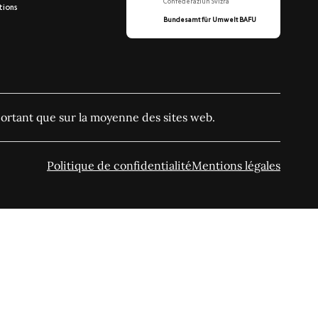
Confederaziun Svizra
tions
Bundesamt für Umwelt BAFU
ortant que sur la moyenne des sites web.
Politique de confidentialité
Mentions légales