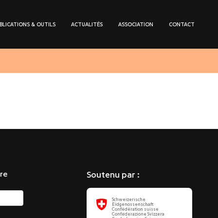
BLICATIONS & OUTILS
ACTUALITÉS
ASSOCIATION
CONTACT
re
Soutenu par :
Schweizerische
Eidgenossenschaft
Confédération suisse
Confederazione Svizzera