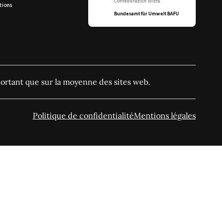
Confederaziun Svizra
tions
Bundesamt für Umwelt BAFU
ortant que sur la moyenne des sites web.
Politique de confidentialité
Mentions légales