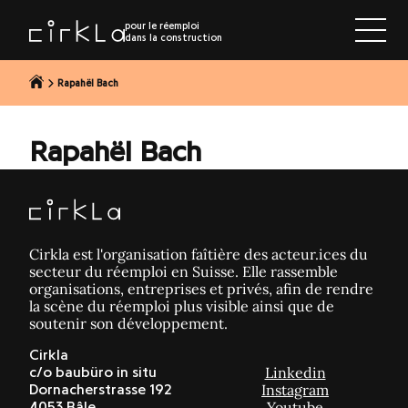
r au contenu
pour le réemploi
dans la construction
Rapahël Bach
Rapahël Bach
Cirkla est l'organisation faîtière des acteur.ices du
secteur du réemploi en Suisse. Elle rassemble
organisations, entreprises et privés, afin de rendre
la scène du réemploi plus visible ainsi que de
soutenir son développement.
Cirkla
Linkedin
c/o baubüro in situ
Instagram
Dornacherstrasse 192
Youtube
4053 Bâle