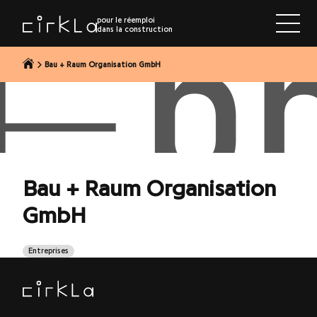
r au contenu
pour le réemploi
dans la construction
Bau + Raum Organisation GmbH
Bau + Raum Organisation
GmbH
Entreprises