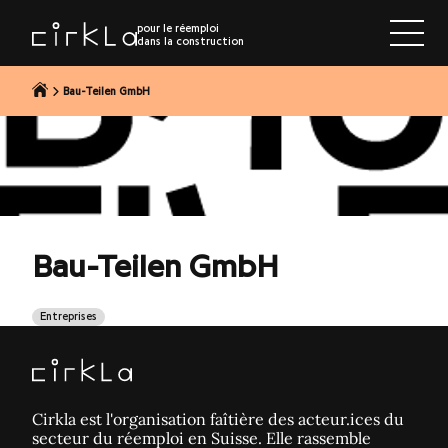
r au contenu
pour le réemploi
dans la construction
Bau-Teilen GmbH
Bau-Teilen GmbH
Entreprises
Cirkla est l'organisation faîtière des acteur.ices du
secteur du réemploi en Suisse. Elle rassemble