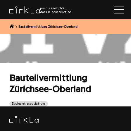
r au contenu
pour le réemploi
dans la construction
Bauteilvermittlung Zürichsee-Oberland
Bauteilvermittlung
Zürichsee-Oberland
Écoles et associations