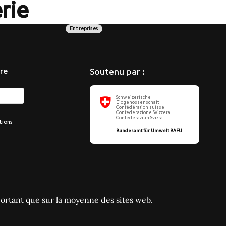
rie
Entreprises
re
Soutenu par :
Schweizerische
Eidgenossenschaft
Confédération suisse
Confederazione Svizzera
Confederaziun Svizra
tions
Bundesamt für Umwelt BAFU
ortant que sur la moyenne des sites web.