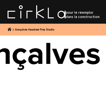
r au contenu
pour le réemploi
dans la construction
Gonçalves Hausheer Frey Studio