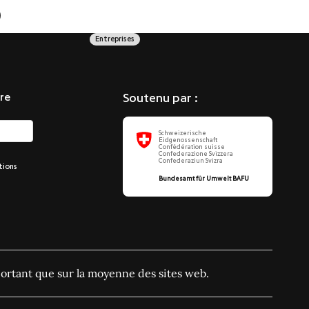
o
Entreprises
re
Soutenu par :
Schweizerische
Eidgenossenschaft
Confédération suisse
Confederazione Svizzera
Confederaziun Svizra
tions
Bundesamt für Umwelt BAFU
ortant que sur la moyenne des sites web.