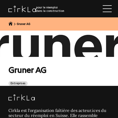
r au contenu
pour le réemploi
dans la construction
Gruner AG
Gruner AG
Entreprises
Cirkla est l'organisation faîtière des acteur.ices du
secteur du réemploi en Suisse. Elle rassemble