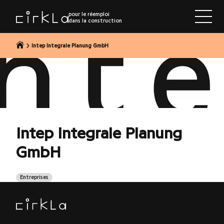
r au contenu
pour le réemploi
dans la construction
Intep Integrale Planung GmbH
Intep Integrale Planung
GmbH
Entreprises