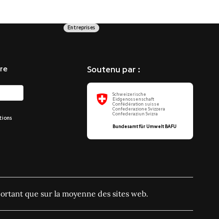
Entreprises
re
Soutenu par :
Schweizerische
Eidgenossenschaft
Confédération suisse
Confederazione Svizzera
Confederaziun Svizra
tions
Bundesamt für Umwelt BAFU
ortant que sur la moyenne des sites web.