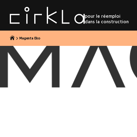
r au contenu
pour le réemploi
dans la construction
Magenta Eko