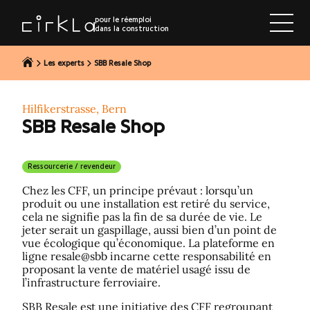
r au contenu
pour le réemploi
dans la construction
Les experts
SBB Resale Shop
Hilfikerstrasse, Bern
SBB Resale Shop
Ressourcerie / revendeur
Chez les CFF, un principe prévaut : lorsqu’un
produit ou une installation est retiré du service,
cela ne signifie pas la fin de sa durée de vie. Le
jeter serait un gaspillage, aussi bien d’un point de
vue écologique qu’économique. La plateforme en
ligne resale@sbb incarne cette responsabilité en
proposant la vente de matériel usagé issu de
l’infrastructure ferroviaire.
SBB Resale est une initiative des CFF regroupant