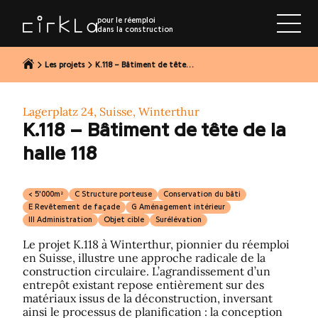
r au contenu
pour le réemploi
dans la construction
Les projets
K.118 – Bâtiment de tête…
Lagerplatz 24, Suisse, Winterthur
K.118 – Bâtiment de tête de la
halle 118
< 5'000m²
C Structure porteuse
Conservation du bâti
E Revêtement de façade
G Aménagement intérieur
III Administration
Objet cible
Surélévation
Le projet K.118 à Winterthur, pionnier du réemploi
en Suisse, illustre une approche radicale de la
construction circulaire. L’agrandissement d’un
entrepôt existant repose entièrement sur des
matériaux issus de la déconstruction, inversant
ainsi le processus de planification : la conception