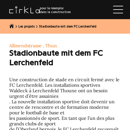
r au contenu
pour le réemploi
dans la construction
Les projets
Stadionbaute mit dem FC Lerchenfeld
Allmendstrasse , Thun
Stadionbaute mit dem FC
Lerchenfeld
Une construction de stade en circuit fermé avec le
FC Lerchenfeld. Les installations sportives
Waldeck à Lerchenfeld Thoune ont un besoin
urgent d’être assainies
. La nouvelle installation sportive doit devenir un
centre de rencontre et de formation moderne
pour le football de base et
les passionnés de sport. En tant que l’un des plus
grands clubs de sport
de l’Oberland bernois, le FC Lerchenfeld reconnaît