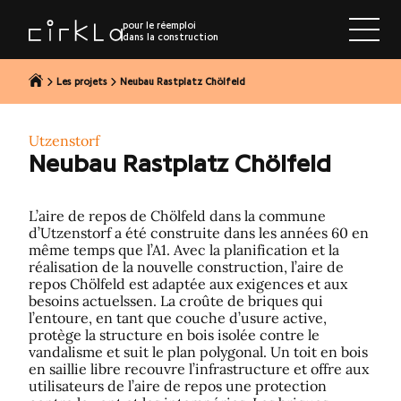
r au contenu
pour le réemploi
dans la construction
Les projets
Neubau Rastplatz Chölfeld
Utzenstorf
Neubau Rastplatz Chölfeld
L’aire de repos de Chölfeld dans la commune
d’Utzenstorf a été construite dans les années 60 en
même temps que l’A1. Avec la planification et la
réalisation de la nouvelle construction, l’aire de
repos Chölfeld est adaptée aux exigences et aux
besoins actuelssen. La croûte de briques qui
l’entoure, en tant que couche d’usure active,
protège la structure en bois isolée contre le
vandalisme et suit le plan polygonal. Un toit en bois
en saillie libre recouvre l’infrastructure et offre aux
utilisateurs de l’aire de repos une protection